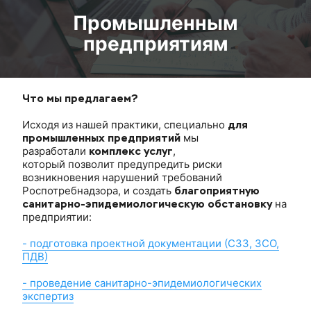
Промышленным
предприятиям
Что мы предлагаем?
Исходя из нашей практики, специально
для
промышленных предприятий
мы
разработали
комплекс услуг
,
который позволит предупредить риски
возникновения нарушений требований
Роспотребнадзора, и создать
благоприятную
санитарно-эпидемиологическую обстановку
на
предприятии:
- подготовка проектной документации (СЗЗ, ЗСО,
ПДВ)
- проведение санитарно-эпидемиологических
экспертиз